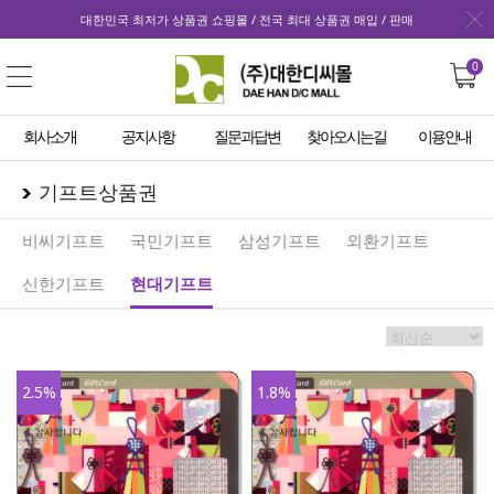
대한민국 최저가 상품권 쇼핑몰 / 전국 최대 상품권 매입 / 판매
0
회사소개
공지사항
질문과답변
찾아오시는길
이용안내
기프트상품권
비씨기프트
국민기프트
삼성기프트
외환기프트
신한기프트
현대기프트
2.5
%
1.8
%