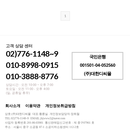
1
고객 상담 센터
02)776-1148~9
국민은행
010-8998-0915
001501-04-052560
(주)대한디씨몰
010-3888-8776
상담시간 : 오전 10:00 ~ 오후 7:00
토요일 : 오전 11:00 - 오후 4:00
(일, 공휴일 휴무)
회사소개
이용약관
개인정보취급방침
상호:(주)대한디씨몰 대표:황륜실 개인정보담당자:장희철
TEL:02)776-1148~9 EMAIL:jhjwww2@naver.com
사업자 등록번호:201-86-03981 통신판매업신고번호 : 제 중구07961 호
주소 : 서울시 중구 소공동 87-1 소공지하쇼핑센터 112-2호