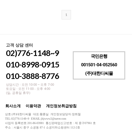
1
고객 상담 센터
02)776-1148~9
국민은행
010-8998-0915
001501-04-052560
(주)대한디씨몰
010-3888-8776
상담시간 : 오전 10:00 ~ 오후 7:00
토요일 : 오전 11:00 - 오후 4:00
(일, 공휴일 휴무)
회사소개
이용약관
개인정보취급방침
상호:(주)대한디씨몰 대표:황륜실 개인정보담당자:장희철
TEL:02)776-1148~9 EMAIL:jhjwww2@naver.com
사업자 등록번호:201-86-03981 통신판매업신고번호 : 제 중구07961 호
주소 : 서울시 중구 소공동 87-1 소공지하쇼핑센터 112-2호