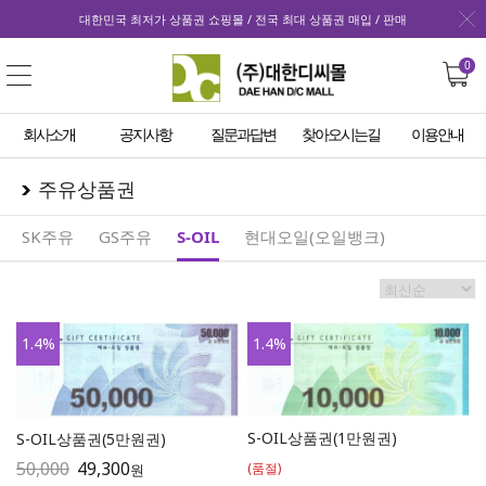
대한민국 최저가 상품권 쇼핑몰 / 전국 최대 상품권 매입 / 판매
0
회사소개
공지사항
질문과답변
찾아오시는길
이용안내
주유상품권
SK주유
GS주유
S-OIL
현대오일(오일뱅크)
1.4
%
1.4
%
S-OIL상품권(1만원권)
S-OIL상품권(5만원권)
50,000
49,300
(품절)
원