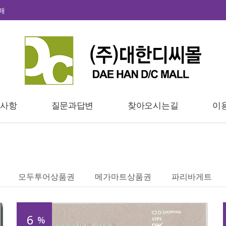
매
지사항
질문과답변
찾아오시는길
이
모두투어상품권
메가마트상품권
파리바게트
6
%