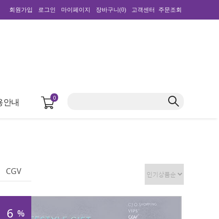
회원가입
로그인
마이페이지
장바구니(
0
)
고객센터
주문조회
0
용안내
CGV
6
%