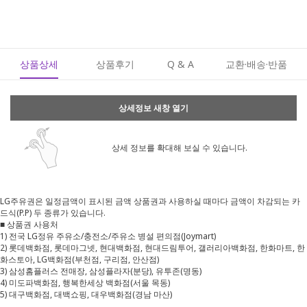
상품상세
상품후기
Q & A
교환·배송·반품
상세정보 새창 열기
상세 정보를 확대해 보실 수 있습니다.
LG주유권은 일정금액이 표시된 금액 상품권과 사용하실 때마다 금액이 차감되는 카
드식(P.P) 두 종류가 있습니다.
■ 상품권 사용처
1) 전국 LG정유 주유소/충전소/주유소 병설 편의점(Joymart)
2) 롯데백화점, 롯데마그넷, 현대백화점, 현대드림투어, 갤러리아백화점, 한화마트, 한
화스토아, LG백화점(부천점, 구리점, 안산점)
3) 삼성홈플러스 전매장, 삼성플라자(분당), 유투존(명동)
4) 미도파백화점, 행복한세상 백화점(서울 목동)
5) 대구백화점, 대백쇼핑, 대우백화점(경남 마산)