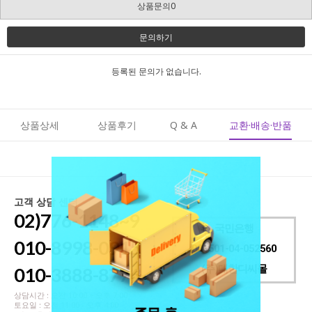
상품문의0
문의하기
등록된 문의가 없습니다.
상품상세
상품후기
Q & A
교환·배송·반품
고객 상담 센터
02)776-1148~9
국민은행
010-8998-0915
001501-04-052560
(주)대한디씨몰
010-3888-8776
상담시간 : 오전 10:00 ~ 오후 7:00
토요일 : 오전 11:00 - 오후 4:00