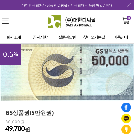
대한민국 최저가 상품권 쇼핑몰 / 전국 최대 상품권 매입 / 판매
0
회사소개
공지사항
질문과답변
찾아오시는길
이용안내
0.6
%
GS상품권(5만원권)
50,000원
49,700
원