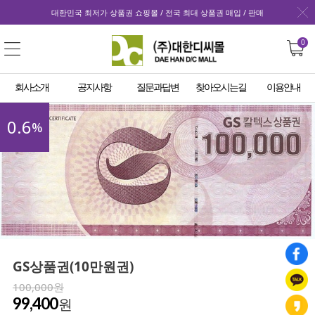
대한민국 최저가 상품권 쇼핑몰 / 전국 최대 상품권 매입 / 판매
0
회사소개
공지사항
질문과답변
찾아오시는길
이용안내
0.6
%
GS상품권(10만원권)
100,000원
99,400
원