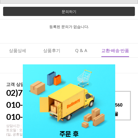
문의하기
등록된 문의가 없습니다.
상품상세
상품후기
Q & A
교환·배송·반품
고객 상담 센터
02)776-1148~9
국민은행
010-8998-0915
001501-04-052560
(주)대한디씨몰
010-3888-8776
상담시간 : 오전 10:00 ~ 오후 7:00
토요일 : 오전 11:00 - 오후 4:00
(일, 공휴일 휴무)