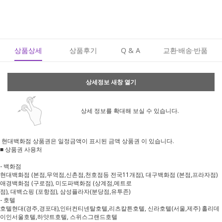
상품상세
상품후기
Q & A
교환·배송·반품
상세정보 새창 열기
상세 정보를 확대해 보실 수 있습니다.
현대백화점 상품권은 일정금액이 표시된 금액 상품권 이 있습니다.
■ 상품권 사용처
- 백화점
현대백화점 (본점,무역점,신촌점,천호점등 전국11개점), 대구백화점 (본점,프라자점)
애경백화점 (구로점), 미도파백화점 (상계점,메트로
점), 대백쇼핑 (포항점), 삼성플라자(분당점,유투존)
- 호텔
호텔현대(경주,경포대),인터컨티넨탈호텔,리츠칼튼호텔, 신라호텔(서울,제주) 홀리데
이인서울호텔,하얏트호텔, 스위스그랜드호텔