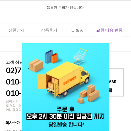
등록된 문의가 없습니다.
상품상세
상품후기
Q & A
교환·배송·반품
고객 상담 센터
02)776-1148~9
국민은행
010-8998-0915
001501-04-052560
(주)대한디씨몰
010-3888-8776
상담시간 : 오전 10:00 ~ 오후 7:00
토요일 : 오전 11:00 - 오후 4:00
(일, 공휴일 휴무)
회사소개
이용약관
개인정보취급방침
상호:(주)대한디씨몰 대표:황륜실 개인정보담당자:장희철