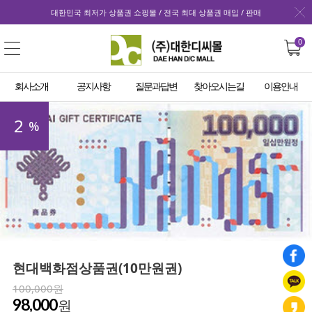
대한민국 최저가 상품권 쇼핑몰 / 전국 최대 상품권 매입 / 판매
0
회사소개
공지사항
질문과답변
찾아오시는길
이용안내
2
%
현대백화점상품권(10만원권)
100,000원
98,000
원