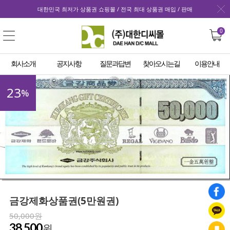
대한민국 최저가 상품권 쇼핑몰 / 전국 최대 상품권 매입 / 판매
0
회사소개
공지사항
질문과답변
찾아오시는길
이용안내
23
%
금강제화상품권(5만원권)
50,000원
38,500
원