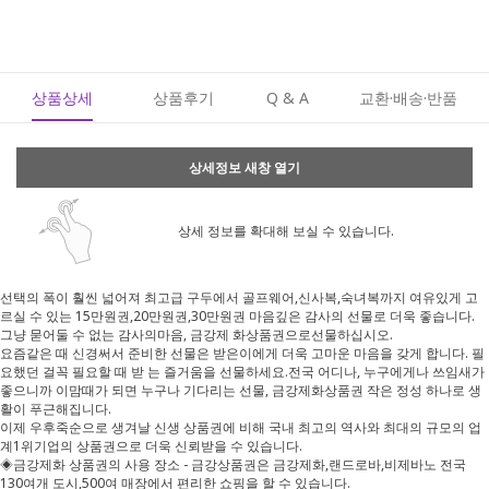
상품상세
상품후기
Q & A
교환·배송·반품
상세정보 새창 열기
상세 정보를 확대해 보실 수 있습니다.
선택의 폭이 훨씬 넓어져 최고급 구두에서 골프웨어,신사복,숙녀복까지 여유있게 고
르실 수 있는 15만원권,20만원권,30만원권 마음깊은 감사의 선물로 더욱 좋습니다.
그냥 묻어둘 수 없는 감사의마음, 금강제 화상품권으로선물하십시오.
요즘같은 때 신경써서 준비한 선물은 받은이에게 더욱 고마운 마음을 갖게 합니다. 필
요했던 걸꼭 필요할 때 받 는 즐거움을 선물하세요.전국 어디나, 누구에게나 쓰임새가
좋으니까 이맘때가 되면 누구나 기다리는 선물, 금강제화상품권 작은 정성 하나로 생
활이 푸근해집니다.
이제 우후죽순으로 생겨날 신생 상품권에 비해 국내 최고의 역사와 최대의 규모의 업
계1위기업의 상품권으로 더욱 신뢰받을 수 있습니다.
◈금강제화 상품권의 사용 장소 - 금강상품권은 금강제화,랜드로바,비제바노 전국
130여개 도시,500여 매장에서 편리한 쇼핑을 할 수 있습니다.