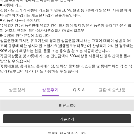
■ 샤롯데 카드
신용카드 크기의 샤롯데 카드는 10만원권, 5만원권 등 2종류가 있으 며, 사용할 때마
다 금액이 차감되는 새로운 타입의 선불카드입니다.
■ 상품권 사용시 주의사항
1) 유효기간 : 상품권면에 유효기간이 표시되어 있지 않은 상품권의 유효기간은 상법
제 64조의 규정에 의한 상사채권소멸시효(발생일로부
터 5년)에 관한 규정에 의합니다.
상품권면에 표시된 유효기간이 경과된 상품권을 제시하는 고객에 대하여 상법 제64
조의 규정에 의한 상시채권 소멸시효(발행일로부터 5년)가 완성되지 아니한 경우에는
90%이상에 해당하는 현금, 물품 또는 용역을 환 또는 제공하겠습니다.
2) 금액상품권 및 샤롯데 카드는 권면금액의 60%이상을 사용하신 경우 잔액을 돌려
받으실 수 있습니다.
3) 롯데호텔, 롯데월드, 롯데예식장, 연회장, 문화쎈터, 쇼핑몰 및 롯데백화점 각 점 식
당가 (일부코너 제외)에서도 사용하실 수 있습니다.
상품상세
상품후기
Q & A
교환·배송·반품
리뷰보드0
리뷰쓰기
등록된 리뷰가 없습니다.