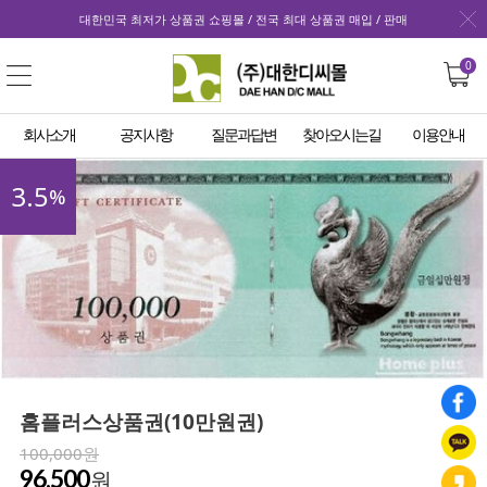
대한민국 최저가 상품권 쇼핑몰 / 전국 최대 상품권 매입 / 판매
0
회사소개
공지사항
질문과답변
찾아오시는길
이용안내
3.5
%
홈플러스상품권(10만원권)
100,000원
96,500
원