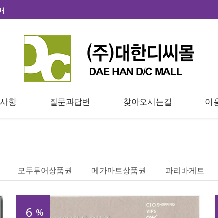
매
지사항
질문과답변
찾아오시는길
이
모두투어상품권
메가마트상품권
파리바게트
6
%