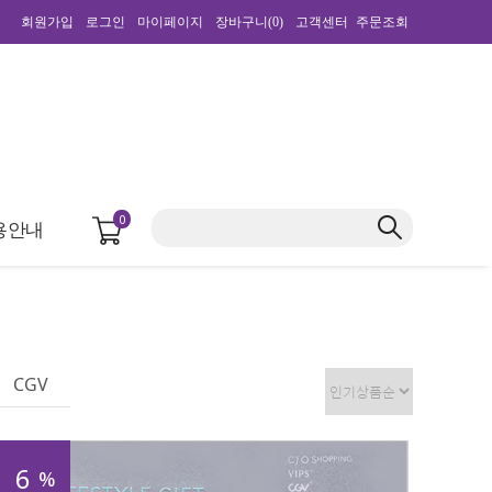
회원가입
로그인
마이페이지
장바구니(
0
)
고객센터
주문조회
0
용안내
CGV
6
%