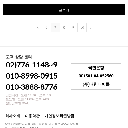
글쓰기
6
7
8
9
10
고객 상담 센터
02)776-1148~9
국민은행
010-8998-0915
001501-04-052560
(주)대한디씨몰
010-3888-8776
상담시간 : 오전 10:00 ~ 오후 7:00
토요일 : 오전 11:00 - 오후 4:00
(일, 공휴일 휴무)
회사소개
이용약관
개인정보취급방침
상호:(주)대한디씨몰 대표:황륜실 개인정보담당자:장희철