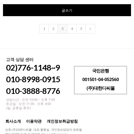
글쓰기
1
2
3
4
5
고객 상담 센터
02)776-1148~9
국민은행
010-8998-0915
001501-04-052560
(주)대한디씨몰
010-3888-8776
상담시간 : 오전 10:00 ~ 오후 7:00
토요일 : 오전 11:00 - 오후 4:00
(일, 공휴일 휴무)
회사소개
이용약관
개인정보취급방침
상호:(주)대한디씨몰 대표:황륜실 개인정보담당자:장희철