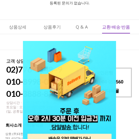
등록된 문의가 없습니다.
상품상세
상품후기
Q & A
교환·배송·반품
고객 상담 센터
02)776-1148~9
국민은행
010-8998-0915
001501-04-052560
(주)대한디씨몰
010-3888-8776
상담시간 : 오전 10:00 ~ 오후 7:00
토요일 : 오전 11:00 - 오후 4:00
(일, 공휴일 휴무)
회사소개
이용약관
개인정보취급방침
상호:(주)대한디씨몰 대표:황륜실 개인정보담당자:장희철
TEL:02)776-1148~9 EMAIL:jhjwww2@naver.com