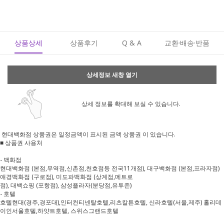
상품상세
상품후기
Q & A
교환·배송·반품
상세정보 새창 열기
상세 정보를 확대해 보실 수 있습니다.
현대백화점 상품권은 일정금액이 표시된 금액 상품권 이 있습니다.
■ 상품권 사용처
- 백화점
현대백화점 (본점,무역점,신촌점,천호점등 전국11개점), 대구백화점 (본점,프라자점)
애경백화점 (구로점), 미도파백화점 (상계점,메트로
점), 대백쇼핑 (포항점), 삼성플라자(분당점,유투존)
- 호텔
호텔현대(경주,경포대),인터컨티넨탈호텔,리츠칼튼호텔, 신라호텔(서울,제주) 홀리데
이인서울호텔,하얏트호텔, 스위스그랜드호텔