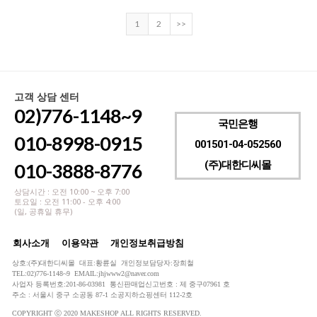
1
2
>>
고객 상담 센터
02)776-1148~9
국민은행
010-8998-0915
001501-04-052560
(주)대한디씨몰
010-3888-8776
상담시간 : 오전 10:00 ~ 오후 7:00
토요일 : 오전 11:00 - 오후 4:00
(일, 공휴일 휴무)
회사소개
이용약관
개인정보취급방침
상호:(주)대한디씨몰 대표:황륜실 개인정보담당자:장희철
TEL:02)776-1148~9 EMAIL:jhjwww2@naver.com
사업자 등록번호:201-86-03981 통신판매업신고번호 : 제 중구07961 호
주소 : 서울시 중구 소공동 87-1 소공지하쇼핑센터 112-2호
COPYRIGHT ⓒ 2020 MAKESHOP ALL RIGHTS RESERVED.