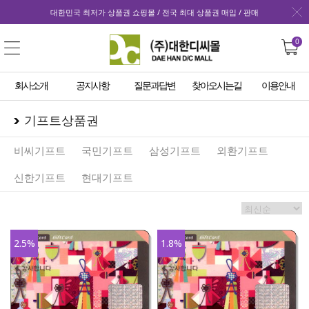
대한민국 최저가 상품권 쇼핑몰 / 전국 최대 상품권 매입 / 판매
0
회사소개
공지사항
질문과답변
찾아오시는길
이용안내
기프트상품권
비씨기프트
국민기프트
삼성기프트
외환기프트
신한기프트
현대기프트
2.5
%
1.8
%